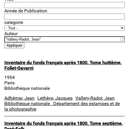
Année de Publication
categorie
Auteur
Inventaire du fonds français après 1800. Tome huitième,
Follet-Gavarni
1954
Paris
Bibliothèque nationale
Adhémar, Jean
Lethève, Jacques
Vallery-Radot, Jean
Bibliothèque nationale . Département des estampes et de
la photographie
Inventaire du fonds français après 1800. Tome septième,
Doré-Folk