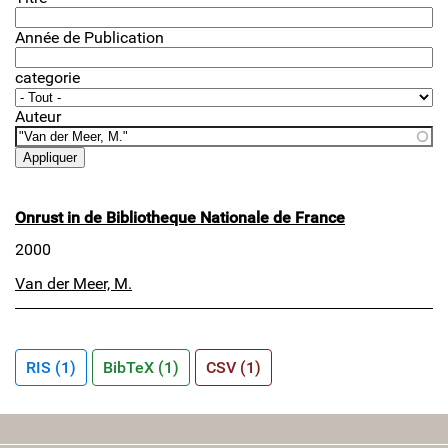
Année de Publication
categorie
Auteur
Onrust in de Bibliotheque Nationale de France
2000
Van der Meer, M.
RIS (1)
BibTeX (1)
CSV (1)