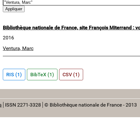
Bibliothèque nationale de France, site François Miterrand : v
2016
Ventura, Marc
RIS (1)
BibTeX (1)
CSV (1)
s
ISSN 2271-3328
© Bibliothèque nationale de France - 2013