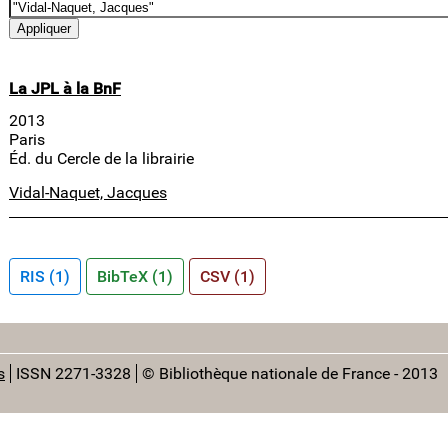
La JPL à la BnF
2013
Paris
Éd. du Cercle de la librairie
Vidal-Naquet, Jacques
RIS (1)
BibTeX (1)
CSV (1)
s
ISSN 2271-3328
© Bibliothèque nationale de France - 2013