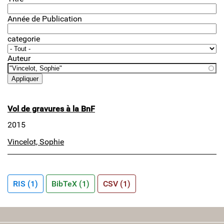
Année de Publication
categorie
Auteur
Vol de gravures à la BnF
2015
Vincelot, Sophie
RIS (1)
BibTeX (1)
CSV (1)