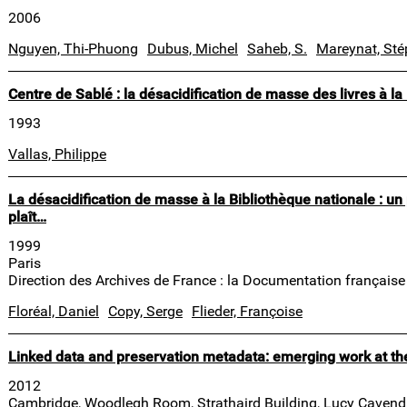
2006
Nguyen, Thi-Phuong
Dubus, Michel
Saheb, S.
Mareynat, St
Centre de Sablé : la désacidification de masse des livres à la
1993
Vallas, Philippe
La désacidification de masse à la Bibliothèque nationale : u
plaît…
1999
Paris
Direction des Archives de France : la Documentation française
Floréal, Daniel
Copy, Serge
Flieder, Françoise
Linked data and preservation metadata: emerging work at t
2012
Cambridge, Woodlegh Room, Strathaird Building, Lucy Cavend