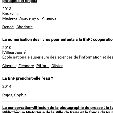
pratiques et enjeux
2013
Knoxville
Medieval Academy of America
Denoël, Charlotte
La numérisation des livres pour enfants à la BnF : coopération
2010
[Villeurbanne]
École nationale supérieure des sciences de l'information et de
Clavreul, Éléonore
Piffault, Olivier
La BnF prendrait-elle l'eau ?
2014
Pujas, Sophie
La conservation-diffusion de la photographie de presse : le f
Bibliothèque Historique de la Ville de Paris et le fonds du jou