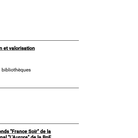
 et valorisation
s bibliothèques
onds "France Soir" de la
rnal "L'Aurore" de la BnF