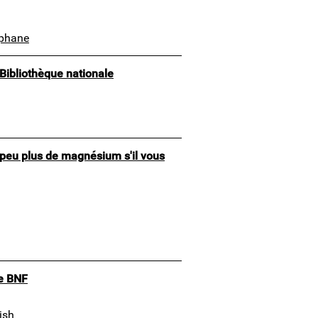
éphane
 Bibliothèque nationale
n peu plus de magnésium s'il vous
he BNF
ish