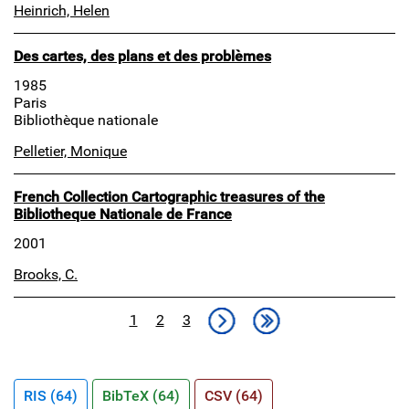
Heinrich, Helen
Des cartes, des plans et des problèmes
1985
Paris
Bibliothèque nationale
Pelletier, Monique
French Collection Cartographic treasures of the
Bibliotheque Nationale de France
2001
Brooks, C.
Pagination
Page
Page
Page
Page suivante
Dernière page
1
2
3
RIS (64)
BibTeX (64)
CSV (64)