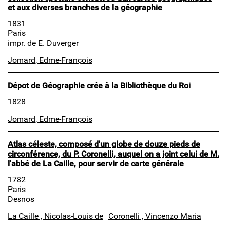
et aux diverses branches de la géographie
1831
Paris
impr. de E. Duverger
Jomard, Edme-François
Dépot de Géographie crée à la Bibliothèque du Roi
1828
Jomard, Edme-François
Atlas céleste, composé d'un globe de douze pieds de
circonférence, du P. Coronelli, auquel on a joint celui de M.
l'abbé de La Caille, pour servir de carte générale
1782
Paris
Desnos
La Caille , Nicolas-Louis de
Coronelli , Vincenzo Maria