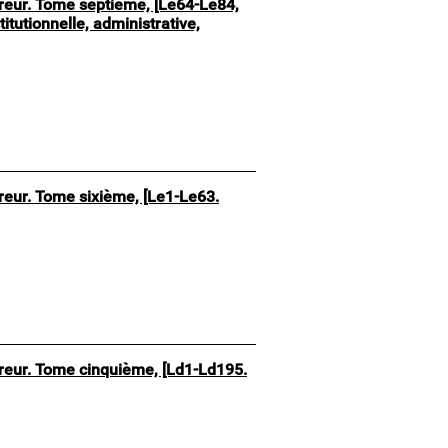
pereur. Tome septième, [Le64-Le84,
itutionnelle, administrative,
ereur. Tome sixième, [Le1-Le63.
pereur. Tome cinquième, [Ld1-Ld195.