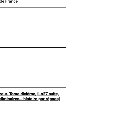
e de France
ereur. Tome dixième, [Ln27 suite,
minaires... histoire par règnes]