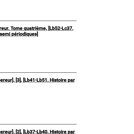
pereur. Tome quatrième, [Lb52-Lc37.
 semi périodiques]
ereur]. [3], [Lb41-Lb51. Histoire par
ereur]. [2], [Lb37-Lb40. Histoire par