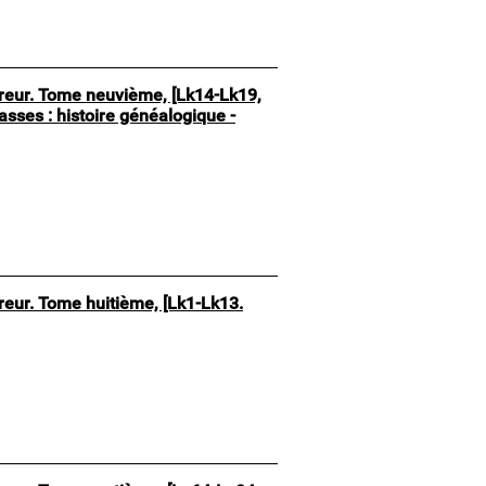
pereur. Tome neuvième, [Lk14-Lk19,
asses : histoire généalogique -
ereur. Tome huitième, [Lk1-Lk13.