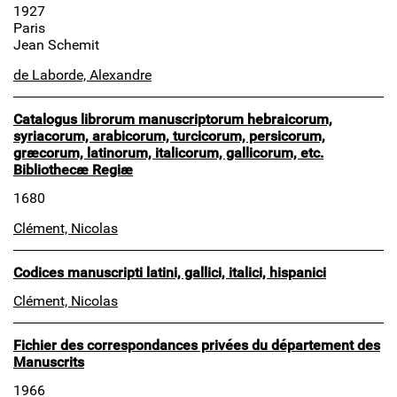
1927
Paris
Jean Schemit
de Laborde, Alexandre
Catalogus librorum manuscriptorum hebraicorum,
syriacorum, arabicorum, turcicorum, persicorum,
græcorum, latinorum, italicorum, gallicorum, etc.
Bibliothecæ Regiæ
1680
Clément, Nicolas
Codices manuscripti latini, gallici, italici, hispanici
Clément, Nicolas
Fichier des correspondances privées du département des
Manuscrits
1966