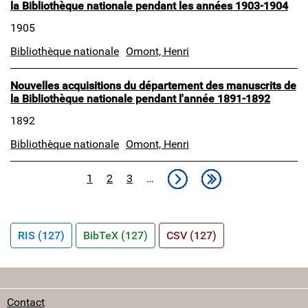
la Bibliothèque nationale pendant les années 1903-1904
1905
Bibliothèque nationale
Omont, Henri
Nouvelles acquisitions du département des manuscrits de
la Bibliothèque nationale pendant l'année 1891-1892
1892
Bibliothèque nationale
Omont, Henri
Pagination
Page
Page
Page
Page suivante
Dernière page
1
2
3
…
RIS (127)
BibTeX (127)
CSV (127)
Contact