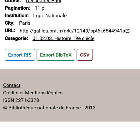
Auteur
Deschanel, Paul
Pagination
11 p.
Institution
Impr. Nationale
City
Paris
URL
http://gallica.bnf.fr/ark:/12148/bpt6k6544941s
Categorie
01.02.03. Histoire 19e siècle
Export RIS
Export BibTeX
CSV
Contact
Crédits et Mentions légales
ISSN 2271-3328
© Bibliothèque nationale de France - 2013