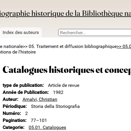
iographie historique de la Bibliothèque n
Index des auteurs
ue nationale
>> 05. Traitement et diffusion bibliographique
>> 05.
ions de l'histoire
Catalogues historiques et concep
type de publication
Article de revue
Année de Publication
1982
Auteur
Amalvi, Christian
Périodique
Storia della Storiografia
Numéro
2
Pagination
77–101
Categorie
05.01. Catalogues