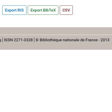
Export RIS
Export BibTeX
CSV
s
ISSN 2271-3328
© Bibliothèque nationale de France - 2013