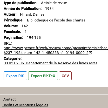
type de publication
Article de revue
Année de Publication
1984
Auteur
Hillard, Denise
Périodique
Bibliothèque de l'école des chartes
Volume
142
Fascicule
1
Pagination
194-195
URL
http://www.persee.fr/web/revues/home/prescript/article/bec
6237_1984_num_142_1_450338_t1_0194_0000_2
Categorie
03.02.02.06. Département de la Réserve des livres rares
Export RIS
Export BibTeX
CSV
Contact
Crédits et Mentions légales