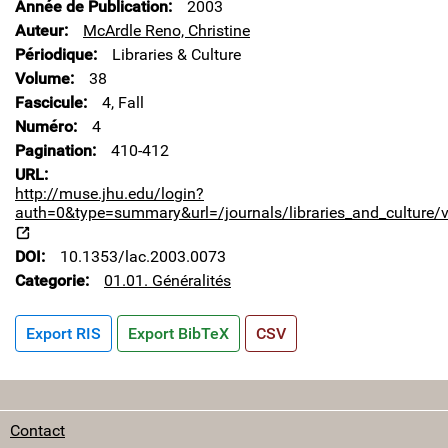
Année de Publication
2003
Auteur
McArdle Reno, Christine
Périodique
Libraries & Culture
Volume
38
Fascicule
4, Fall
Numéro
4
Pagination
410-412
URL
http://muse.jhu.edu/login?
auth=0&type=summary&url=/journals/libraries_and_culture/
DOI
10.1353/lac.2003.0073
Categorie
01.01. Généralités
Export RIS
Export BibTeX
CSV
Contact