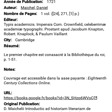
Année de Publication
1721
Auteur
Maichel, Daniel
Nombre de Pages
1 vol. ([24], 271, [1] p.)
Editeur
Typis academicis. Impensis Corn. Crownfield, celeberrimæ
academiæ typographi. Prostant apud Jacobum Knapton,
Robert. Knaplock, & Paulum Vaillant
City
Cambridge
Résumé
Le premier chapitre est conasacré à la Bibliothèque du roi,
p. 1-51.
Notes
L'ouvrage est accessible dans la aase payante :
Eighteenth
Century Collections Online
.
URL
https://books.google.fr/books?id=3N_SHzp6WVoC
Original Publication
D. Maichelii Introductio ad historiam literariam de