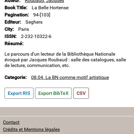
Auteur
Roubaud, Jacques
Book Title
La Belle Hortense
Pagination
94-[103]
Editeur
Seghers
City
Paris
ISSN
2-232-10322-6
Résumé
Le parcours d'un lecteur de la Bibliothèque Nationale
évoqué par Jacques Roubaud : salle des catalogues, salle
de lecture, communication, etc.
Categorie
08.04. La BN comme motif artistique
Export RIS
Export BibTeX
CSV
Contact
Crédits et Mentions légales