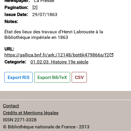
Newspaper
La Presse
Pagination
[2]
Issue Date
29/07/1863
Notes
État des lieux des travaux d'Henri Labrouste à la
Bibliothèque impériale en 1863
URL
https://gallica.bnf.fr/ark:/12148/bpt6k479866s/f2
Categorie
01.02.03. Histoire 19e siècle
Export RIS
Export BibTeX
CSV
Contact
Crédits et Mentions légales
ISSN 2271-3328
© Bibliothèque nationale de France - 2013