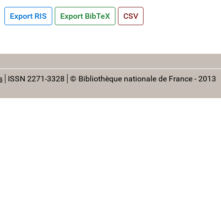
Export RIS
Export BibTeX
CSV
s
ISSN 2271-3328
© Bibliothèque nationale de France - 2013