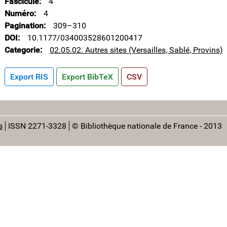
Fascicule
4
Numéro
4
Pagination
309–310
DOI
10.1177/034003528601200417
Categorie
02.05.02. Autres sites (Versailles, Sablé, Provins)
Export RIS
Export BibTeX
CSV
s
ISSN 2271-3328
© Bibliothèque nationale de France - 2013