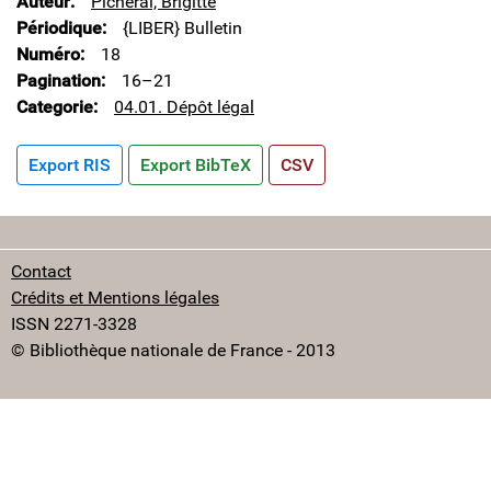
Auteur
Picheral, Brigitte
Périodique
{LIBER} Bulletin
Numéro
18
Pagination
16–21
Categorie
04.01. Dépôt légal
Export RIS
Export BibTeX
CSV
Contact
Crédits et Mentions légales
ISSN 2271-3328
© Bibliothèque nationale de France - 2013