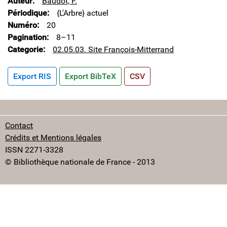
Auteur
Baudot, F.
Périodique
{L'Arbre} actuel
Numéro
20
Pagination
8–11
Categorie
02.05.03. Site François-Mitterrand
Export RIS
Export BibTeX
CSV
Contact
Crédits et Mentions légales
ISSN 2271-3328
© Bibliothèque nationale de France - 2013