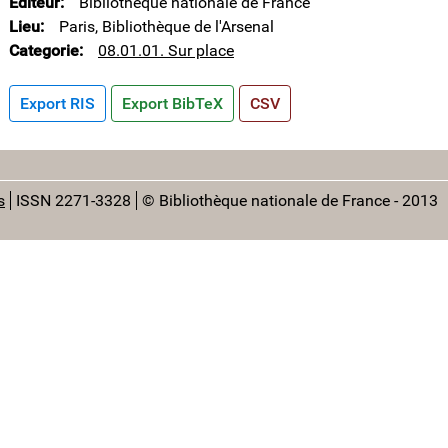
Editeur
Bibliothèque nationale de France
Lieu
Paris, Bibliothèque de l'Arsenal
Categorie
08.01.01. Sur place
Export RIS
Export BibTeX
CSV
s
ISSN 2271-3328
© Bibliothèque nationale de France - 2013