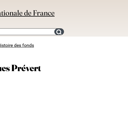
ationale de France
Search for an bibliography
istoire des fonds
ues Prévert