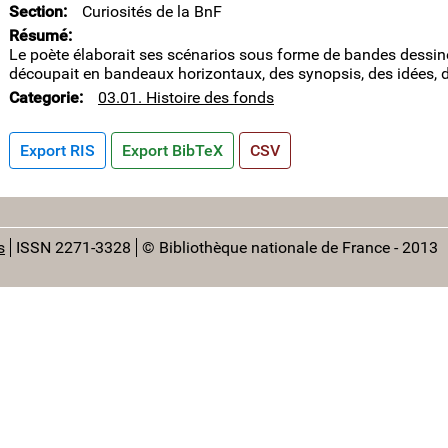
Section
Curiosités de la BnF
Résumé
Le poète élaborait ses scénarios sous forme de bandes dessinées. 
découpait en bandeaux horizontaux, des synopsis, des idées, de
Categorie
03.01. Histoire des fonds
Export RIS
Export BibTeX
CSV
s
ISSN 2271-3328
© Bibliothèque nationale de France - 2013