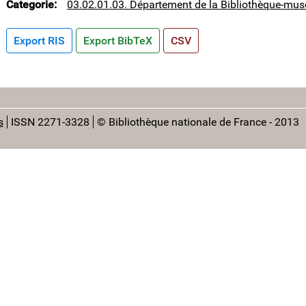
Categorie
03.02.01.03. Département de la Bibliothèque-mus
Export RIS
Export BibTeX
CSV
s
ISSN 2271-3328
© Bibliothèque nationale de France - 2013