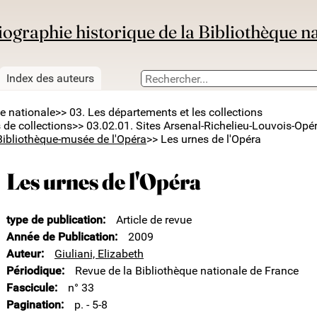
iographie historique de la Bibliothèque n
Index des auteurs
ue nationale
>> 03. Les départements et les collections
 de collections
>> 03.02.01. Sites Arsenal-Richelieu-Louvois-Opé
Bibliothèque-musée de l'Opéra
>> Les urnes de l'Opéra
Les urnes de l'Opéra
type de publication
Article de revue
Année de Publication
2009
Auteur
Giuliani, Elizabeth
Périodique
Revue de la Bibliothèque nationale de France
Fascicule
n° 33
Pagination
p. - 5-8