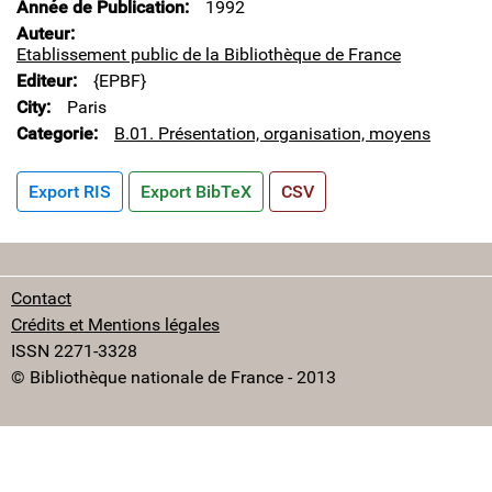
Année de Publication
1992
Auteur
Etablissement public de la Bibliothèque de France
Editeur
{EPBF}
City
Paris
Categorie
B.01. Présentation, organisation, moyens
Export RIS
Export BibTeX
CSV
Contact
Crédits et Mentions légales
ISSN 2271-3328
© Bibliothèque nationale de France - 2013