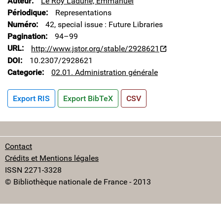
Auteur
Le Roy Ladurie, Emmanuel
Périodique
Representations
Numéro
42, special issue : Future Libraries
Pagination
94–99
URL
http://www.jstor.org/stable/2928621
DOI
10.2307/2928621
Categorie
02.01. Administration générale
Export RIS
Export BibTeX
CSV
Contact
Crédits et Mentions légales
ISSN 2271-3328
© Bibliothèque nationale de France - 2013