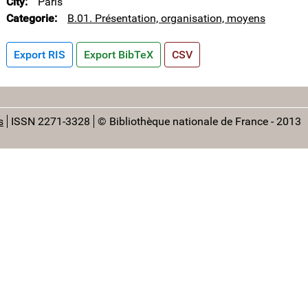
City
Paris
Categorie
B.01. Présentation, organisation, moyens
Export RIS
Export BibTeX
CSV
s
ISSN 2271-3328
© Bibliothèque nationale de France - 2013