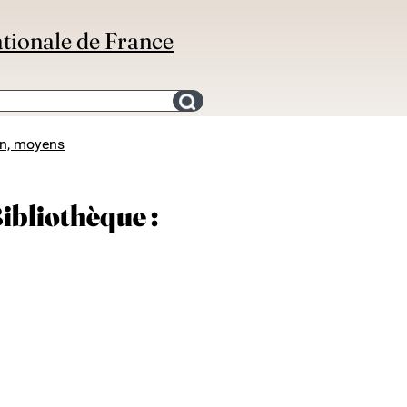
ationale de France
Search for an bibliography
on, moyens
ibliothèque :