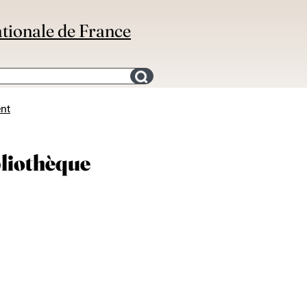
ationale de France
Search for an bibliography
ent
ibliothèque