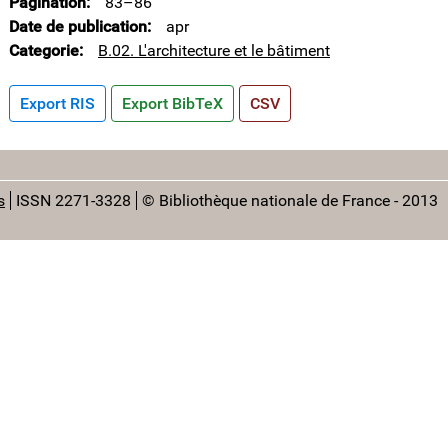
Pagination
83–86
Date de publication
apr
Categorie
B.02. L'architecture et le bâtiment
Export RIS
Export BibTeX
CSV
s
ISSN 2271-3328
© Bibliothèque nationale de France - 2013