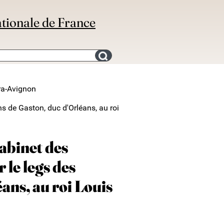
ationale de France
Search for an bibliography
ra-Avignon
ns de Gaston, duc d'Orléans, au roi
abinet des
 le legs des
ans, au roi Louis