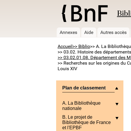
Bibl
Annexes
Aide
Autres accès
Accueil
>> Biblio
>> A. La Bibliothèq
>> 03.02. Histoire des départements
>> 03.02.01.08. Département des Mo
>> Recherches sur les origines du Ca
Louis XIV
Plan de classement
A. La Bibliothèque
nationale
B. Le projet de
Bibliothèque de France
et l'EPBF