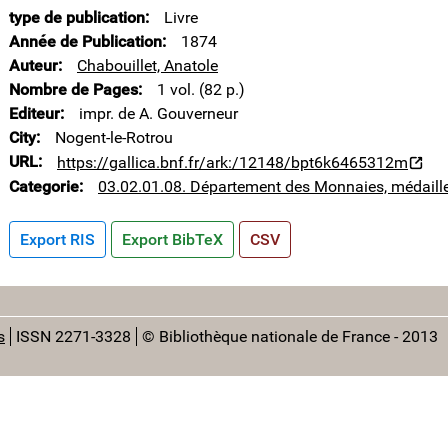
type de publication
Livre
Année de Publication
1874
Auteur
Chabouillet, Anatole
Nombre de Pages
1 vol. (82 p.)
Editeur
impr. de A. Gouverneur
City
Nogent-le-Rotrou
URL
https://gallica.bnf.fr/ark:/12148/bpt6k6465312m
Categorie
03.02.01.08. Département des Monnaies, médaille
Export RIS
Export BibTeX
CSV
s
ISSN 2271-3328
© Bibliothèque nationale de France - 2013