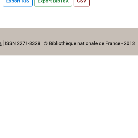
Export RIS
Export BibTeX
CSV
s
ISSN 2271-3328
© Bibliothèque nationale de France - 2013