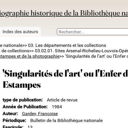
iographie historique de la Bibliothèque n
Index des auteurs
ue nationale
>> 03. Les départements et les collections
 de collections
>> 03.02.01. Sites Arsenal-Richelieu-Louvois-Opé
stampes et de la photographie
>> 'Singularités de l'art' ou l'Enf
'Singularités de l'art' ou l'Enfer
Estampes
type de publication
Article de revue
Année de Publication
1984
Auteur
Gardey, Françoise
Périodique
Bulletin de la Bibliothèque nationale
Fascicule
13