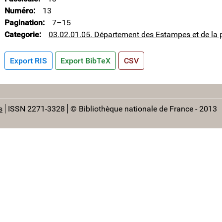
Numéro
13
Pagination
7–15
Categorie
03.02.01.05. Département des Estampes et de la 
Export RIS
Export BibTeX
CSV
s
ISSN 2271-3328
© Bibliothèque nationale de France - 2013