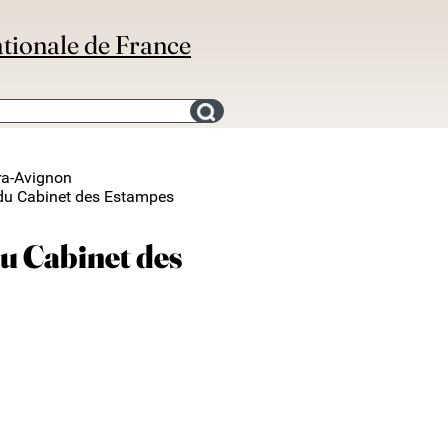
ationale de France
Search for an bibliography
ra-Avignon
er du Cabinet des Estampes
 du Cabinet des