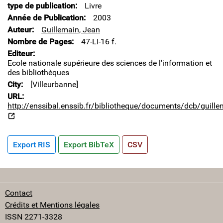
type de publication
Livre
Année de Publication
2003
Auteur
Guillemain, Jean
Nombre de Pages
47-LI-16 f.
Editeur
Ecole nationale supérieure des sciences de l'information et
des bibliothèques
City
[Villeurbanne]
URL
http://enssibal.enssib.fr/bibliotheque/documents/dcb/guille
Export RIS
Export BibTeX
CSV
Contact
Crédits et Mentions légales
ISSN 2271-3328