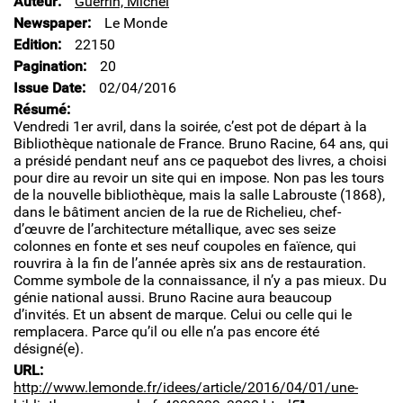
Auteur
Guerrin, Michel
Newspaper
Le Monde
Edition
22150
Pagination
20
Issue Date
02/04/2016
Résumé
Vendredi 1er avril, dans la soirée, c’est pot de départ à la
Bibliothèque nationale de France. Bruno Racine, 64 ans, qui
a présidé pendant neuf ans ce paquebot des livres, a choisi
pour dire au revoir un site qui en impose. Non pas les tours
de la nouvelle bibliothèque, mais la salle Labrouste (1868),
dans le bâtiment ancien de la rue de Richelieu, chef-
d’œuvre de l’architecture métallique, avec ses seize
colonnes en fonte et ses neuf coupoles en faïence, qui
rouvrira à la fin de l’année après six ans de restauration.
Comme symbole de la connaissance, il n’y a pas mieux. Du
génie national aussi. Bruno Racine aura beaucoup
d’invités. Et un absent de marque. Celui ou celle qui le
remplacera. Parce qu’il ou elle n’a pas encore été
désigné(e).
URL
http://www.lemonde.fr/idees/article/2016/04/01/une-