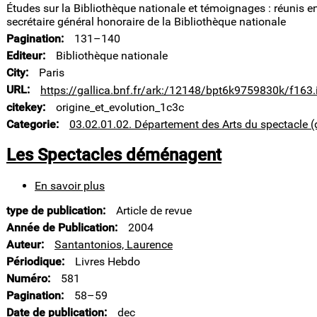
Études sur la Bibliothèque nationale et témoignages : réunis 
Arts
secrétaire général honoraire de la Bibliothèque nationale
du
Pagination
131–140
spectacle
Editeur
Bibliothèque nationale
City
Paris
URL
https://gallica.bnf.fr/ark:/12148/bpt6k9759830k/f163.
citekey
origine_et_evolution_1c3c
Categorie
03.02.01.02. Département des Arts du spectacle (
Les Spectacles déménagent
En savoir plus
sur
Les
type de publication
Article de revue
Spectacles
déménagent
Année de Publication
2004
Auteur
Santantonios, Laurence
Périodique
Livres Hebdo
Numéro
581
Pagination
58–59
Date de publication
dec