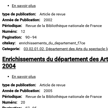
En savoir plus
sur
Enrichissements
type de publication
Article de revue
du
département
Année de Publication
2002
des
Périodique
Revue de la Bibliothèque nationale de France
Arts
Numéro
12
du
Pagination
90–94
spectacle.
2000-
citekey
enrichissements_du_departement_f7ce
2001
Categorie
03.02.01.02. Département des Arts du spectacle (
Enrichissements du département des Art
2004
En savoir plus
sur
Enrichissements
type de publication
Article de revue
du
département
Année de Publication
2005
des
Périodique
Revue de la Bibliothèque nationale de France
Arts
Numéro
20
du