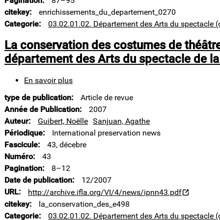
Pagination
87–95
spectacle.
2002-
citekey
enrichissements_du_departement_0270
2004
Categorie
03.02.01.02. Département des Arts du spectacle (
La conservation des costumes de théâtre
département des Arts du spectacle de la
En savoir plus
sur
La
type de publication
Article de revue
conservation
des
Année de Publication
2007
costumes
Auteur
Guibert, Noëlle
Sanjuan, Agathe
de
Périodique
International preservation news
théâtre
Fascicule
43, décebre
:
les
Numéro
43
magasins
Pagination
8–12
du
Date de publication
12/2007
département
URL
http://archive.ifla.org/VI/4/news/ipnn43.pdf
des
Arts
citekey
la_conservation_des_e498
du
Categorie
03.02.01.02. Département des Arts du spectacle (