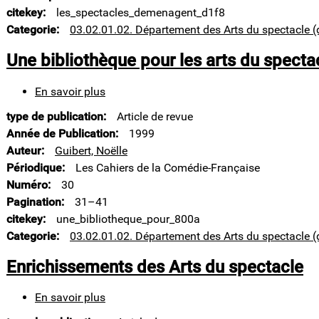
citekey
les_spectacles_demenagent_d1f8
Categorie
03.02.01.02. Département des Arts du spectacle (
Une bibliothèque pour les arts du specta
En savoir plus
sur
Une
type de publication
Article de revue
bibliothèque
pour
Année de Publication
1999
les
Auteur
Guibert, Noëlle
arts
Périodique
Les Cahiers de la Comédie-Française
du
Numéro
30
spectacle
Pagination
31–41
citekey
une_bibliotheque_pour_800a
Categorie
03.02.01.02. Département des Arts du spectacle (
Enrichissements des Arts du spectacle
En savoir plus
sur
Enrichissements