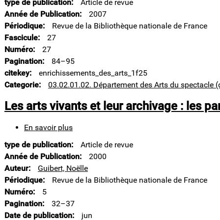
type de publication
Article de revue
des
Arts
Année de Publication
2007
du
Périodique
Revue de la Bibliothèque nationale de France
spectacle
Fascicule
27
Numéro
27
Pagination
84–95
citekey
enrichissements_des_arts_1f25
Categorie
03.02.01.02. Département des Arts du spectacle (
Les arts vivants et leur archivage : les 
En savoir plus
sur
Les
type de publication
Article de revue
arts
vivants
Année de Publication
2000
et
Auteur
Guibert, Noëlle
leur
Périodique
Revue de la Bibliothèque nationale de France
archivage
Numéro
5
:
les
Pagination
32–37
paradoxes
Date de publication
jun