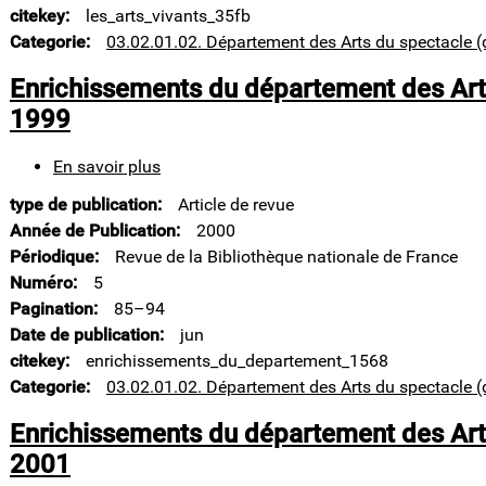
d'une
citekey
les_arts_vivants_35fb
nécessité
Categorie
03.02.01.02. Département des Arts du spectacle (
Enrichissements du département des Art
1999
En savoir plus
sur
Enrichissements
type de publication
Article de revue
du
département
Année de Publication
2000
des
Périodique
Revue de la Bibliothèque nationale de France
Arts
Numéro
5
du
Pagination
85–94
spectacle.
1994-
Date de publication
jun
1999
citekey
enrichissements_du_departement_1568
Categorie
03.02.01.02. Département des Arts du spectacle (
Enrichissements du département des Art
2001