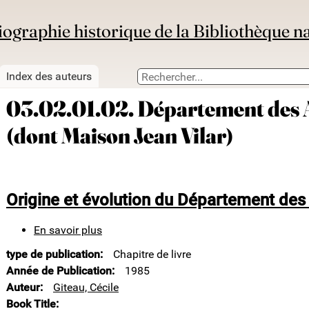
iographie historique de la Bibliothèque n
Index des auteurs
03.02.01.02. Département des A
(dont Maison Jean Vilar)
Origine et évolution du Département des
En savoir plus
sur
Origine
type de publication
Chapitre de livre
et
évolution
Année de Publication
1985
du
Auteur
Giteau, Cécile
Département
Book Title
des