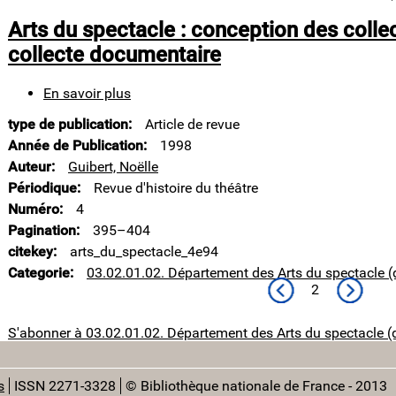
spectacle
de
Arts du spectacle : conception des collec
la
BnF
collecte documentaire
En savoir plus
sur
Arts
type de publication
Article de revue
du
spectacle
Année de Publication
1998
:
Auteur
Guibert, Noëlle
conception
Périodique
Revue d'histoire du théâtre
des
Numéro
4
collections,
évolution
Pagination
395–404
de
citekey
arts_du_spectacle_4e94
la
Categorie
03.02.01.02. Département des Arts du spectacle (
collecte
Page précédente
Page sui
2
documentaire
S'abonner à 03.02.01.02. Département des Arts du spectacle (
s
ISSN 2271-3328
© Bibliothèque nationale de France - 2013