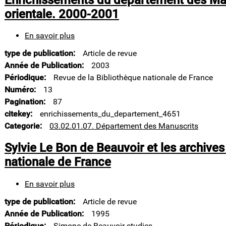
orientale. 2000-2001
En savoir plus
sur
Enrichissements
type de publication
Article de revue
du
département
Année de Publication
2003
des
Périodique
Revue de la Bibliothèque nationale de France
Manuscrits.
Numéro
13
Division
Pagination
87
orientale.
2000-
citekey
enrichissements_du_departement_4651
2001
Categorie
03.02.01.07. Département des Manuscrits
Sylvie Le Bon de Beauvoir et les archives
nationale de France
En savoir plus
sur
Sylvie
type de publication
Article de revue
Le
Bon
Année de Publication
1995
de
Périodique
Simone de Beauvoir studies