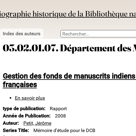
iographie historique de la Bibliothèque n
Index des auteurs
03.02.01.07. Département des 
Gestion des fonds de manuscrits indiens
françaises
En savoir plus
sur
Gestion
type de publication
Rapport
des
fonds
Année de Publication
2008
de
Auteur
Petit, Jérôme
manuscrits
Series Title
Mémoire d'étude pour le DCB
indiens