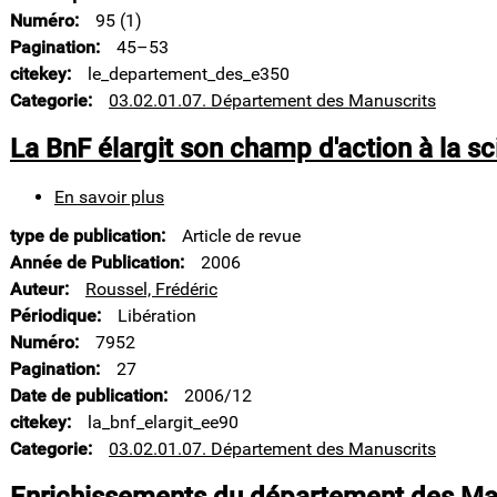
la
Numéro
95 (1)
Bibliothèque
nationale
Pagination
45–53
:
citekey
le_departement_des_e350
bibliothèque
Categorie
03.02.01.07. Département des Manuscrits
et/ou
musée
La BnF élargit son champ d'action à la sc
littéraire
?
En savoir plus
sur
La
type de publication
Article de revue
BnF
élargit
Année de Publication
2006
son
Auteur
Roussel, Frédéric
champ
Périodique
Libération
d'action
Numéro
7952
à
la
Pagination
27
science-
Date de publication
2006/12
fiction
citekey
la_bnf_elargit_ee90
Categorie
03.02.01.07. Département des Manuscrits
Enrichissements du département des Man