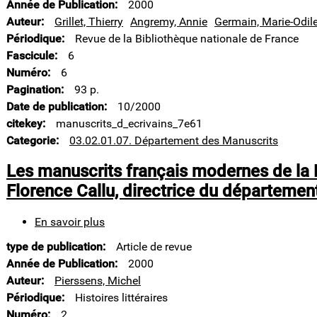
du
Année de Publication
2000
XXe
Auteur
Grillet, Thierry
Angremy, Annie
Germain, Marie-Odil
siècle
Périodique
Revue de la Bibliothèque nationale de France
Fascicule
6
Numéro
6
Pagination
93 p.
Date de publication
10/2000
citekey
manuscrits_d_ecrivains_7e61
Categorie
03.02.01.07. Département des Manuscrits
Les manuscrits français modernes de la 
Florence Callu, directrice du départemen
En savoir plus
sur
Les
type de publication
Article de revue
manuscrits
français
Année de Publication
2000
modernes
Auteur
Pierssens, Michel
de
Périodique
Histoires littéraires
la
Numéro
2
BnF.