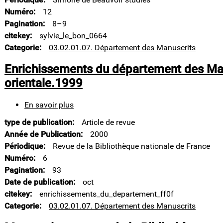
Beauvoir
Numéro
12
et
Pagination
8–9
les
archives
citekey
sylvie_le_bon_0664
de
Categorie
03.02.01.07. Département des Manuscrits
la
Bibliothèque
Enrichissements du département des Man
nationale
orientale.1999
de
France
En savoir plus
sur
Enrichissements
type de publication
Article de revue
du
département
Année de Publication
2000
des
Périodique
Revue de la Bibliothèque nationale de France
Manuscrits.
Numéro
6
Division
Pagination
93
orientale.1999
Date de publication
oct
citekey
enrichissements_du_departement_ff0f
Categorie
03.02.01.07. Département des Manuscrits