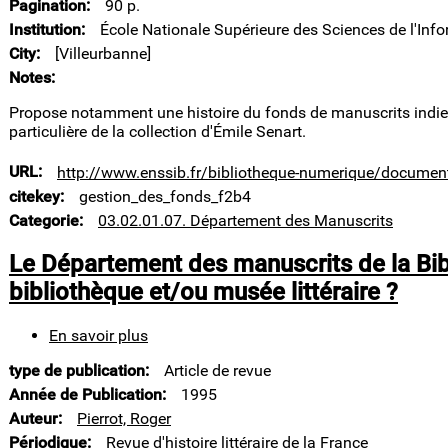
Pagination
90 p.
dans
les
Institution
École Nationale Supérieure des Sciences de l'Info
bibliothèques
City
[Villeurbanne]
françaises
Notes
Propose notamment une histoire du fonds de manuscrits indien
particulière de la collection d'Émile Senart.
URL
http://www.enssib.fr/bibliotheque-numerique/documen
citekey
gestion_des_fonds_f2b4
Categorie
03.02.01.07. Département des Manuscrits
Le Département des manuscrits de la Bib
bibliothèque et/ou musée littéraire ?
En savoir plus
sur
Le
type de publication
Article de revue
Département
des
Année de Publication
1995
manuscrits
Auteur
Pierrot, Roger
de
Périodique
Revue d'histoire littéraire de la France