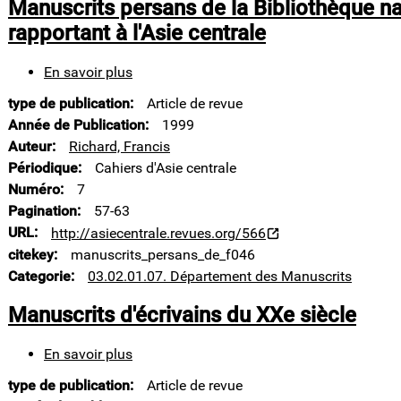
Manuscrits persans de la Bibliothèque na
rapportant à l'Asie centrale
En savoir plus
sur
Manuscrits
type de publication
Article de revue
persans
de
Année de Publication
1999
la
Auteur
Richard, Francis
Bibliothèque
Périodique
Cahiers d'Asie centrale
nationale
Numéro
7
de
France
Pagination
57-63
se
URL
http://asiecentrale.revues.org/566
rapportant
citekey
manuscrits_persans_de_f046
à
Categorie
03.02.01.07. Département des Manuscrits
l'Asie
centrale
Manuscrits d'écrivains du XXe siècle
En savoir plus
sur
Manuscrits
type de publication
Article de revue
d'écrivains