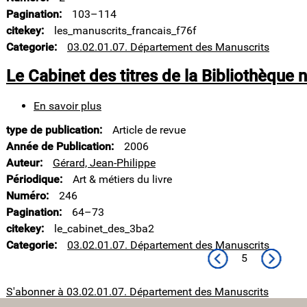
Entrevue
Pagination
103–114
avec
citekey
les_manuscrits_francais_f76f
avec
Categorie
03.02.01.07. Département des Manuscrits
Florence
Callu,
Le Cabinet des titres de la Bibliothèque 
directrice
du
département
En savoir plus
sur
des
Le
manuscrits
type de publication
Article de revue
Cabinet
des
Année de Publication
2006
titres
Auteur
Gérard, Jean-Philippe
de
Périodique
Art & métiers du livre
la
Numéro
246
Bibliothèque
nationale
Pagination
64–73
de
citekey
le_cabinet_des_3ba2
France
Categorie
03.02.01.07. Département des Manuscrits
Page précédente
Page sui
5
S'abonner à 03.02.01.07. Département des Manuscrits