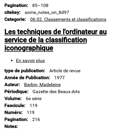
Classification'
Pagination
85–108
citekey
some_notes_on_8d97
Categorie
06.02. Classements et classifications
Les techniques de l'ordinateur au
service de la classification
iconographique
En savoir plus
sur
Les
type de publication
Article de revue
techniques
de
Année de Publication
1977
l'ordinateur
Auteur
Barbin, Madeleine
au
Périodique
Gazette des Beaux-Arts
service
Volume
6e série
de
la
Fascicule
119
classification
Numéro
119
iconographique
Pagination
216
Notes