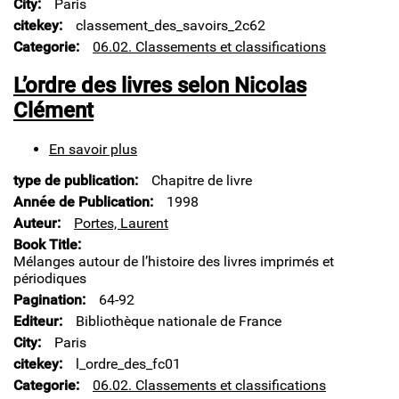
City
Paris
de
citekey
classement_des_savoirs_2c62
France
Categorie
06.02. Classements et classifications
L’ordre des livres selon Nicolas
Clément
En savoir plus
sur
L’ordre
type de publication
Chapitre de livre
des
livres
Année de Publication
1998
selon
Auteur
Portes, Laurent
Nicolas
Book Title
Clément
Mélanges autour de l’histoire des livres imprimés et
périodiques
Pagination
64-92
Editeur
Bibliothèque nationale de France
City
Paris
citekey
l_ordre_des_fc01
Categorie
06.02. Classements et classifications