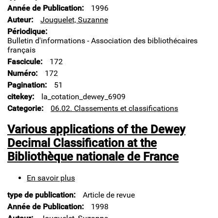
Dewey
Année de Publication
1996
à
Auteur
Jouguelet, Suzanne
la
Périodique
Bibliothèque
Bulletin d'informations - Association des bibliothécaires
nationale
français
de
Fascicule
172
France
Numéro
172
Pagination
51
citekey
la_cotation_dewey_6909
Categorie
06.02. Classements et classifications
Various applications of the Dewey
Decimal Classification at the
Bibliothèque nationale de France
En savoir plus
sur
Various
type de publication
Article de revue
applications
of
Année de Publication
1998
the