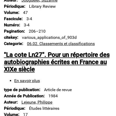
Auteur
Jouguelet, Suzanne
Dewey
Périodique
Library Review
Decimal
Volume
47
Classification
at
Fascicule
3-4
the
Numéro
3-4
Bibliothèque
Pagination
206–210
nationale
citekey
various_applications_of_903d
de
France
Categorie
06.02. Classements et classifications
"La cote Ln27". Pour un répertoire des
autobiographies écrites en France au
XIXe siècle
En savoir plus
sur
"La
type de publication
Article de revue
cote
Ln27".
Année de Publication
1984
Pour
Auteur
Lejeune, Philippe
un
Périodique
Études littéraires
répertoire
Volume
17
des