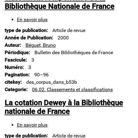
Bibliothèque Nationale de France
En savoir plus
sur
Des
type de publication
Article de revue
corpus
dans
Année de Publication
2000
un
Auteur
Béguet, Bruno
plan
Périodique
Bulletin des Bibliothèques de France
de
Fascicule
3
classement
:
Numéro
3
l'expérience
Pagination
90–96
de
citekey
des_corpus_dans_b53b
la
Categorie
06.02. Classements et classifications
Bibliothèque
Nationale
La cotation Dewey à la Bibliothèque
de
France
nationale de France
En savoir plus
sur
La
type de publication
Article de revue
cotation