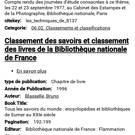
Compte rendu des journées d'étude consacrées à ce thème,
les 22 et 23 septembre 1977, au Cabinet des Estampes et
de la Photographie, Bibliothèque nationale, Paris
citekey
les_techniques_de_8137
Categorie
06.02. Classements et classifications
Classement des savoirs et classement
des livres de la Bibliothèque nationale
de France
En savoir plus
sur
Classement
type de publication
Chapitre de livre
des
savoirs
Année de Publication
1996
et
Auteur
Blasselle, Bruno
classement
Book Title
des
Tous les savoirs du monde : encyclopédies et bibliothèques
livres
de Sumer au XXIe siècle
de
Pagination
192-199
la
Bibliothèque
Editeur
Bibliothèque nationale de France : Flammarion
nationale