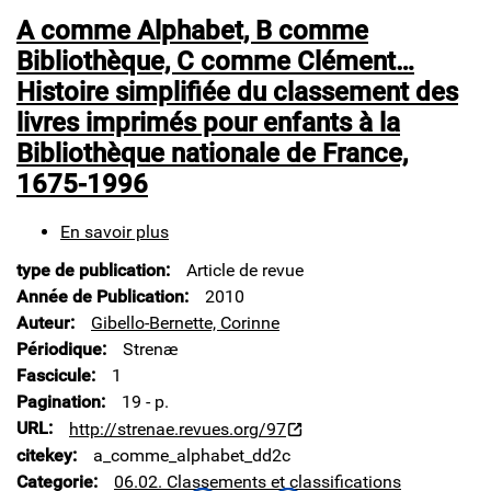
A comme Alphabet, B comme
Bibliothèque, C comme Clément…
Histoire simplifiée du classement des
livres imprimés pour enfants à la
Bibliothèque nationale de France,
1675-1996
En savoir plus
sur
A
type de publication
Article de revue
comme
Alphabet,
Année de Publication
2010
B
Auteur
Gibello-Bernette, Corinne
comme
Périodique
Strenæ
Bibliothèque,
Fascicule
1
C
comme
Pagination
19 - p.
Clément…
URL
http://strenae.revues.org/97
Histoire
citekey
a_comme_alphabet_dd2c
simplifiée
Categorie
06.02. Classements et classifications
du