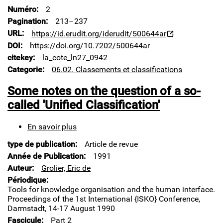
autobiographies
Numéro
2
écrites
Pagination
213–237
en
URL
https://id.erudit.org/iderudit/500644ar
France
DOI
https://doi.org/10.7202/500644ar
au
XIXe
citekey
la_cote_ln27_0942
siècle
Categorie
06.02. Classements et classifications
Some notes on the question of a so-
called 'Unified Classification'
En savoir plus
sur
Some
type de publication
Article de revue
notes
on
Année de Publication
1991
the
Auteur
Grolier, Eric de
question
Périodique
of
Tools for knowledge organisation and the human interface.
a
Proceedings of the 1st International {ISKO} Conference,
so-
Darmstadt, 14-17 August 1990
called
Fascicule
Part 2
'Unified