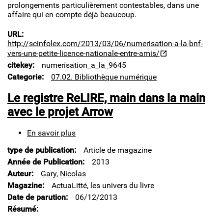
prolongements particulièrement contestables, dans une
?
affaire qui en compte déjà beaucoup.
URL
http://scinfolex.com/2013/03/06/numerisation-a-la-bnf-
vers-une-petite-licence-nationale-entre-amis/
citekey
numerisation_a_la_9645
Categorie
07.02. Bibliothèque numérique
Le registre ReLIRE, main dans la main
avec le projet Arrow
En savoir plus
sur
Le
type de publication
Article de magazine
registre
ReLIRE,
Année de Publication
2013
main
Auteur
Gary, Nicolas
dans
Magazine
ActuaLitté, les univers du livre
la
Date de parution
06/12/2013
main
avec
Résumé
le