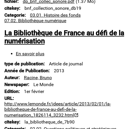
fichier
dp_bnf_collec_sonore.pdf
(1.37 Mo)
diffusion
citekey
bnf_collection_sonore_db19
en
Categorie
03.01. Histoire des fonds
ligne
07.02. Bibliothèque numérique
:
la
La Bibliothèque de France au défi de la
BnF
ouvre
numérisation
largement
ses
En savoir plus
sur
collections
La
sonores
type de publication
Article de journal
Bibliothèque
au
de
public
Année de Publication
2013
France
:
Auteur
Racine, Bruno
au
dossier
Newspaper
Le Monde
défi
de
Edition
1er février
de
presse
la
URL
numérisation
http://www.lemonde.fr/idees/article/2013/02/01/la-
bibliotheque-de-france-au-defi-de-la-
numerisation_1826114_3232.html
citekey
la_bibliotheque_de_7b90
Categorie
02.02. Questions politiques et stratégiques