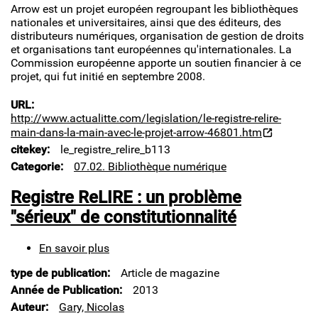
Arrow est un projet européen regroupant les bibliothèques
projet
nationales et universitaires, ainsi que des éditeurs, des
Arrow
distributeurs numériques, organisation de gestion de droits
et organisations tant européennes qu'internationales. La
Commission européenne apporte un soutien financier à ce
projet, qui fut initié en septembre 2008.
URL
http://www.actualitte.com/legislation/le-registre-relire-
main-dans-la-main-avec-le-projet-arrow-46801.htm
citekey
le_registre_relire_b113
Categorie
07.02. Bibliothèque numérique
Registre ReLIRE : un problème
"sérieux" de constitutionnalité
En savoir plus
sur
Registre
type de publication
Article de magazine
ReLIRE
:
Année de Publication
2013
un
Auteur
Gary, Nicolas
problème