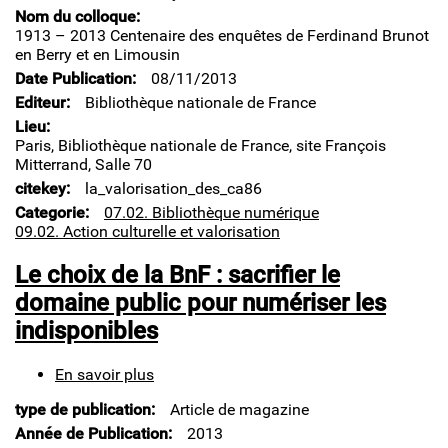
de
Nom du colloque
la
1913 – 2013 Centenaire des enquêtes de Ferdinand Brunot
Parole
en Berry et en Limousin
dans
Date Publication
08/11/2013
Gallica
Editeur
Bibliothèque nationale de France
Lieu
Paris, Bibliothèque nationale de France, site François
Mitterrand, Salle 70
citekey
la_valorisation_des_ca86
Categorie
07.02. Bibliothèque numérique
09.02. Action culturelle et valorisation
Le choix de la BnF : sacrifier le
domaine public pour numériser les
indisponibles
En savoir plus
sur
Le
type de publication
Article de magazine
choix
de
Année de Publication
2013