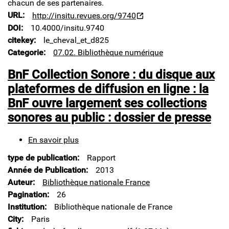
chacun de ses partenaires.
URL
http://insitu.revues.org/9740
DOI
10.4000/insitu.9740
citekey
le_cheval_et_d825
Categorie
07.02. Bibliothèque numérique
BnF Collection Sonore : du disque aux
plateformes de diffusion en ligne : la
BnF ouvre largement ses collections
sonores au public : dossier de presse
En savoir plus
sur
BnF
type de publication
Rapport
Collection
Sonore
Année de Publication
2013
:
Auteur
Bibliothèque nationale France
du
Pagination
26
disque
Institution
Bibliothèque nationale de France
aux
plateformes
City
Paris
de