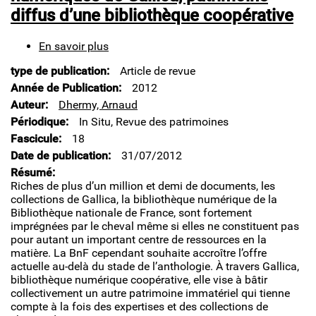
diffus d’une bibliothèque coopérative
En savoir plus
sur
Le
type de publication
Article de revue
cheval
et
Année de Publication
2012
les
Auteur
Dhermy, Arnaud
ressources
Périodique
In Situ, Revue des patrimoines
numériques
Fascicule
18
de
Gallica,
Date de publication
31/07/2012
patrimoine
Résumé
diffus
Riches de plus d’un million et demi de documents, les
d’une
collections de Gallica, la bibliothèque numérique de la
bibliothèque
Bibliothèque nationale de France, sont fortement
coopérative
imprégnées par le cheval même si elles ne constituent pas
pour autant un important centre de ressources en la
matière. La BnF cependant souhaite accroître l’offre
actuelle au-delà du stade de l’anthologie. À travers Gallica,
bibliothèque numérique coopérative, elle vise à bâtir
collectivement un autre patrimoine immatériel qui tienne
compte à la fois des expertises et des collections de