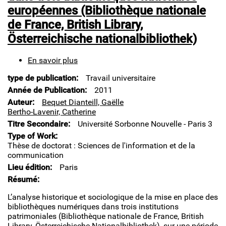
européennes (Bibliothèque nationale
de France, British Library,
Österreichische nationalbibliothek)
En savoir plus
sur
Innovation
type de publication
Travail universitaire
et
patrimoine
Année de Publication
2011
numérique
Auteur
Bequet Dianteill, Gaëlle
dans
Bertho-Lavenir, Catherine
trois
Titre Secondaire
Université Sorbonne Nouvelle - Paris 3
bibliothèques
Type of Work
nationales
Thèse de doctorat : Sciences de l'information et de la
européennes
communication
(Bibliothèque
nationale
Lieu édition
Paris
de
Résumé
France,
British
L’analyse historique et sociologique de la mise en place des
Library,
bibliothèques numériques dans trois institutions
Österreichische
patrimoniales (Bibliothèque nationale de France, British
nationalbibliothek)
Library, Österreichische Nationalbibliothek), sur une période