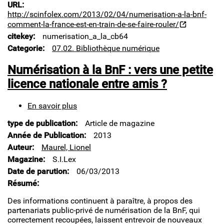
France
URL
est
http://scinfolex.com/2013/02/04/numerisation-a-la-bnf-
en
comment-la-france-est-en-train-de-se-faire-rouler/
train
citekey
numerisation_a_la_cb64
de
Categorie
07.02. Bibliothèque numérique
se
faire
Numérisation à la BnF : vers une petite
rouler…
licence nationale entre amis ?
En savoir plus
sur
Numérisation
type de publication
Article de magazine
à
la
Année de Publication
2013
BnF
Auteur
Maurel, Lionel
:
Magazine
S.I.Lex
vers
Date de parution
06/03/2013
une
petite
Résumé
licence
Des informations continuent à paraître, à propos des
nationale
partenariats public-privé de numérisation de la BnF, qui
entre
correctement recoupées, laissent entrevoir de nouveaux
amis