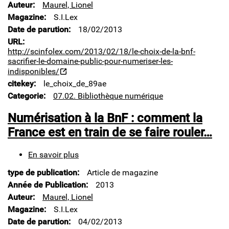
la
Auteur
Maurel, Lionel
BnF
Magazine
S.I.Lex
:
Date de parution
18/02/2013
sacrifier
le
URL
domaine
http://scinfolex.com/2013/02/18/le-choix-de-la-bnf-
public
sacrifier-le-domaine-public-pour-numeriser-les-
pour
indisponibles/
numériser
citekey
le_choix_de_89ae
les
Categorie
07.02. Bibliothèque numérique
indisponibles
Numérisation à la BnF : comment la
France est en train de se faire rouler…
En savoir plus
sur
Numérisation
type de publication
Article de magazine
à
la
Année de Publication
2013
BnF
Auteur
Maurel, Lionel
:
Magazine
S.I.Lex
comment
Date de parution
04/02/2013
la