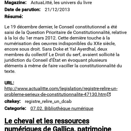
Magazine
ActuaLitté, les univers du livre
"sérieux"
Date de parution
21/12/2013
de
constitutionnalité
Résumé
Le 19 décembre dernier, le Conseil constitutionnel a été
saisi de la Question Prioritaire de Constitutionnalité, relative
à la loi du 1er mars 2012. Cette dernière touche à la
numérisation des oeuvres indisponibles du XXe siècle,
encore sous droit. Sara Doke et Yal Ayerdhal, deux
membres du collectif Le Droit du serf, avaient sollicité la
juridiction du Conseil d'État en évoquant plusieurs
éléments à même de faire vaciller la constitutionnalité du
texte.
URL
http://www.actualitte.com/legislation/registre-relire-un-
probleme-serieux-de-constitutionnalite-47130.htm
citekey
registre_relire_un_dcab
Categorie
07.02. Bibliothèque numérique
Le cheval et les ressources
numériques de Gallica, patrimoine