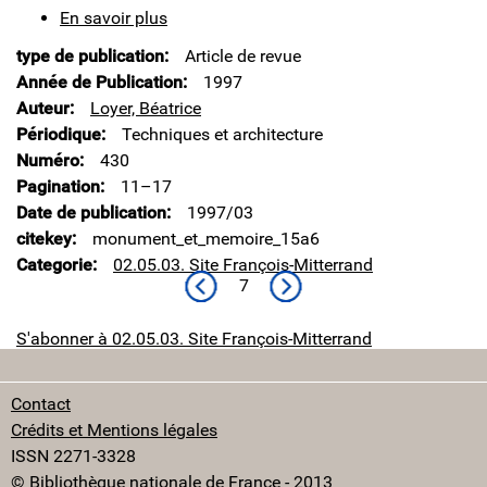
En savoir plus
sur
Monument
type de publication
Article de revue
et
mémoire
Année de Publication
1997
en
Auteur
Loyer, Béatrice
réseau
Périodique
Techniques et architecture
:
Numéro
430
la
Bibliothèque
Pagination
11–17
nationale
Date de publication
1997/03
de
citekey
monument_et_memoire_15a6
France
Categorie
02.05.03. Site François-Mitterrand
Page précédente
Page suivante
7
S'abonner à 02.05.03. Site François-Mitterrand
Contact
Crédits et Mentions légales
ISSN 2271-3328
© Bibliothèque nationale de France - 2013