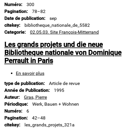
Numéro
300
de
réalité
Pagination
78–82
Date de publication
sep
citekey
bibliotheque_nationale_de_5582
Categorie
02.05.03. Site François-Mitterrand
Les grands projets und die neue
Bibliotheque nationale von Dominique
Perrault in Paris
En savoir plus
sur
Les
type de publication
Article de revue
grands
projets
Année de Publication
1995
und
Auteur
Gras, Pierre
die
Périodique
Werk, Bauen + Wohnen
neue
Numéro
6
Bibliotheque
nationale
Pagination
42–48
von
citekey
les_grands_projets_321a
Dominique