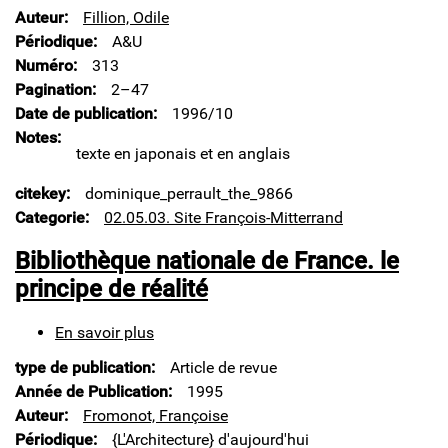
the
Auteur
Fillion, Odile
National
Périodique
A&U
library
Numéro
313
of
France
Pagination
2–47
Date de publication
1996/10
Notes
texte en japonais et en anglais
citekey
dominique_perrault_the_9866
Categorie
02.05.03. Site François-Mitterrand
Bibliothèque nationale de France. le
principe de réalité
En savoir plus
sur
Bibliothèque
type de publication
Article de revue
nationale
de
Année de Publication
1995
France.
Auteur
Fromonot, Françoise
le
Périodique
{L'Architecture} d'aujourd'hui
principe