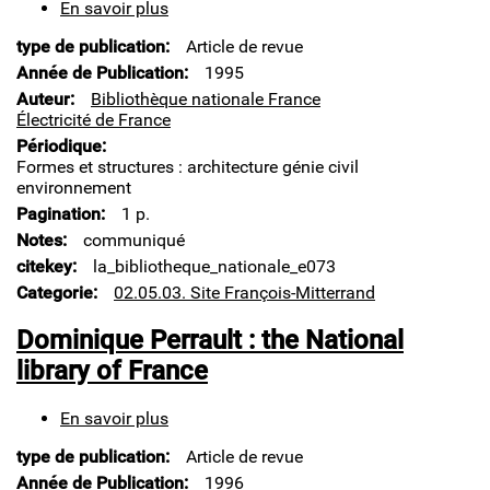
En savoir plus
sur
La
type de publication
Article de revue
Bibliothèque
nationale
Année de Publication
1995
de
Auteur
Bibliothèque nationale France
France
Électricité de France
Périodique
Formes et structures : architecture génie civil
environnement
Pagination
1 p.
Notes
communiqué
citekey
la_bibliotheque_nationale_e073
Categorie
02.05.03. Site François-Mitterrand
Dominique Perrault : the National
library of France
En savoir plus
sur
Dominique
type de publication
Article de revue
Perrault
:
Année de Publication
1996