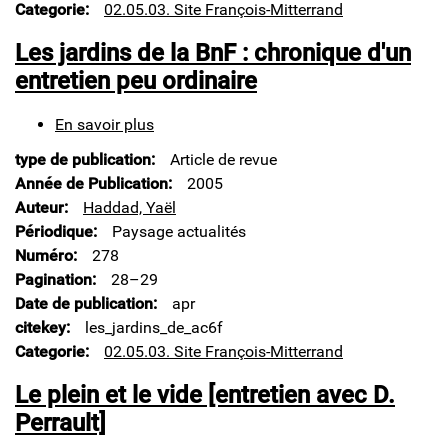
Categorie
02.05.03. Site François-Mitterrand
Perrault
in
Les jardins de la BnF : chronique d'un
Paris
entretien peu ordinaire
En savoir plus
sur
Les
type de publication
Article de revue
jardins
de
Année de Publication
2005
la
Auteur
Haddad, Yaël
BnF
Périodique
Paysage actualités
:
Numéro
278
chronique
d'un
Pagination
28–29
entretien
Date de publication
apr
peu
citekey
les_jardins_de_ac6f
ordinaire
Categorie
02.05.03. Site François-Mitterrand
Le plein et le vide [entretien avec D.
Perrault]