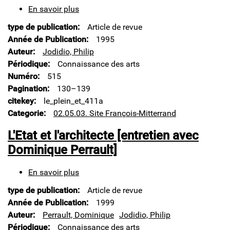
En savoir plus
sur
Le
type de publication
Article de revue
plein
et
Année de Publication
1995
le
Auteur
Jodidio, Philip
vide
Périodique
Connaissance des arts
[entretien
Numéro
515
avec
D.
Pagination
130–139
Perrault]
citekey
le_plein_et_411a
Categorie
02.05.03. Site François-Mitterrand
L'Etat et l'architecte [entretien avec
Dominique Perrault]
En savoir plus
sur
L'Etat
type de publication
Article de revue
et
l'architecte
Année de Publication
1999
[entretien
Auteur
Perrault, Dominique
Jodidio, Philip
avec
Périodique
Connaissance des arts