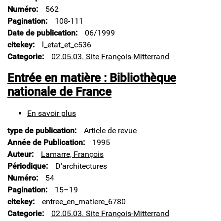
Dominique
Numéro
562
Perrault]
Pagination
108-111
Date de publication
06/1999
citekey
l_etat_et_c536
Categorie
02.05.03. Site François-Mitterrand
Entrée en matière : Bibliothèque
nationale de France
En savoir plus
sur
Entrée
type de publication
Article de revue
en
matière
Année de Publication
1995
:
Auteur
Lamarre, François
Bibliothèque
Périodique
D'architectures
nationale
Numéro
54
de
France
Pagination
15–19
citekey
entree_en_matiere_6780
Categorie
02.05.03. Site François-Mitterrand