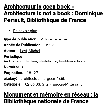
Architectuur is geen boek =
Architecture is not a book : Dominique
Perrault, Bibliothèque de France
En savoir plus
sur
Architectuur
type de publication
Article de revue
is
geen
Année de Publication
1997
boek
Auteur
Levi, Michel
=
Périodique
Architecture
Archis : architectuur, stedebouw, beeldende kunst
is
Numéro
8
not
a
Pagination
18–27
book
citekey
architectuur_is_geen_1c6b
:
Categorie
02.05.03. Site François-Mitterrand
Dominique
Perrault,
Monument et mémoire en réseau : la
Bibliothèque
de
Bibliothèque nationale de France
France