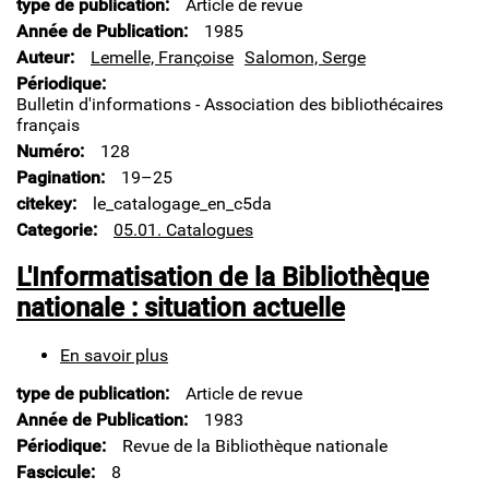
type de publication
Article de revue
catalogage
en
Année de Publication
1985
ligne
Auteur
Lemelle, Françoise
Salomon, Serge
à
Périodique
la
Bulletin d'informations - Association des bibliothécaires
Bibliothèque
français
nationale
Numéro
128
Pagination
19–25
citekey
le_catalogage_en_c5da
Categorie
05.01. Catalogues
L'Informatisation de la Bibliothèque
nationale : situation actuelle
En savoir plus
sur
L'Informatisation
type de publication
Article de revue
de
la
Année de Publication
1983
Bibliothèque
Périodique
Revue de la Bibliothèque nationale
nationale
Fascicule
8
: