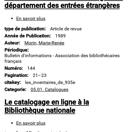
département des entrées étrangères
En savoir plus
sur
Les
type de publication
Article de revue
inventaires
de
Année de Publication
1989
fonds
Auteur
Morin, Marie-Renée
étrangers
Périodique
au
Bulletin d'informations - Association des bibliothécaires
département
français
des
Numéro
144
entrées
étrangères
Pagination
21–23
citekey
les_inventaires_de_935e
Categorie
05.01. Catalogues
Le catalogage en ligne à la
Bibliothèque nationale
En savoir plus
sur
Le