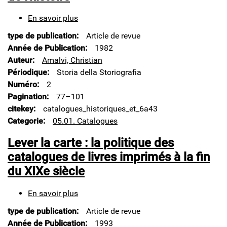
En savoir plus
sur
Catalogues
type de publication
Article de revue
historiques
et
Année de Publication
1982
conceptions
Auteur
Amalvi, Christian
de
Périodique
Storia della Storiografia
l'histoire
Numéro
2
Pagination
77–101
citekey
catalogues_historiques_et_6a43
Categorie
05.01. Catalogues
Lever la carte : la politique des
catalogues de livres imprimés à la fin
du XIXe siècle
En savoir plus
sur
Lever
type de publication
Article de revue
la
carte
Année de Publication
1993