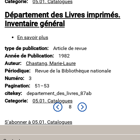
Categorie
05.01. Catalogues
réserve
la
Département des Livres imprimés.
lecture
d'un
Inventaire général
tome
du
En savoir plus
sur
'Catalogue
Département
général
type de publication
Article de revue
des
des
Livres
Année de Publication
1982
livres
imprimés.
imprimés
Auteur
Chastang, Marie-Laure
Inventaire
de
Périodique
Revue de la Bibliothèque nationale
général
la
Numéro
3
Bibliothèque
Pagination
51–53
nationale'
citekey
departement_des_livres_87ab
Categorie
05.01. Catalogues
Page précédente
Page suivante
8
S'abonner à 05.01. Catalogues