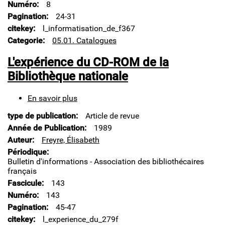
Numéro
8
situation
actuelle
Pagination
24-31
citekey
l_informatisation_de_f367
Categorie
05.01. Catalogues
L'expérience du CD-ROM de la
Bibliothèque nationale
En savoir plus
sur
L'expérience
type de publication
Article de revue
du
CD-
Année de Publication
1989
ROM
Auteur
Freyre, Élisabeth
de
Périodique
la
Bulletin d'informations - Association des bibliothécaires
Bibliothèque
français
nationale
Fascicule
143
Numéro
143
Pagination
45-47
citekey
l_experience_du_279f