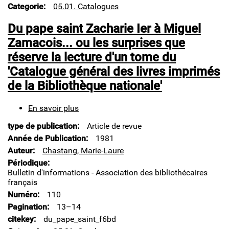
Categorie
05.01. Catalogues
Du pape saint Zacharie Ier à Miguel
Zamacois... ou les surprises que
réserve la lecture d'un tome du
'Catalogue général des livres imprimés
de la Bibliothèque nationale'
En savoir plus
sur
Du
type de publication
Article de revue
pape
saint
Année de Publication
1981
Zacharie
Auteur
Chastang, Marie-Laure
Ier
Périodique
à
Bulletin d'informations - Association des bibliothécaires
Miguel
français
Zamacois...
Numéro
110
ou
les
Pagination
13–14
surprises
citekey
du_pape_saint_f6bd
que