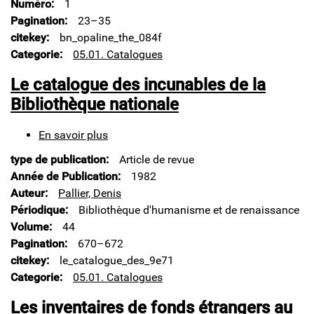
the
Numéro
1
Departement
Pagination
23–35
des
citekey
bn_opaline_the_084f
Cartes
Categorie
05.01. Catalogues
et
Plans
Le catalogue des incunables de la
de
la
Bibliothèque nationale
Bibliothèque
Nationale
En savoir plus
sur
:
Le
history
type de publication
Article de revue
catalogue
des
Année de Publication
1982
incunables
Auteur
Pallier, Denis
de
Périodique
Bibliothèque d'humanisme et de renaissance
la
Volume
44
Bibliothèque
nationale
Pagination
670–672
citekey
le_catalogue_des_9e71
Categorie
05.01. Catalogues
Les inventaires de fonds étrangers au