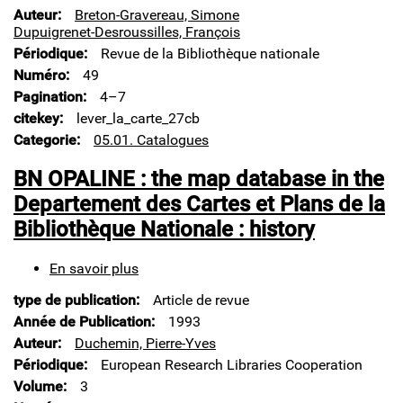
:
Auteur
Breton-Gravereau, Simone
la
Dupuigrenet-Desroussilles, François
politique
Périodique
Revue de la Bibliothèque nationale
des
Numéro
49
catalogues
de
Pagination
4–7
livres
citekey
lever_la_carte_27cb
imprimés
Categorie
05.01. Catalogues
à
la
BN OPALINE : the map database in the
fin
du
Departement des Cartes et Plans de la
XIXe
Bibliothèque Nationale : history
siècle
En savoir plus
sur
BN
type de publication
Article de revue
OPALINE
:
Année de Publication
1993
the
Auteur
Duchemin, Pierre-Yves
map
Périodique
European Research Libraries Cooperation
database
Volume
3
in